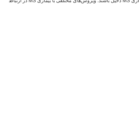
علت اصلی این بیماری هنوز به طور کامل مشخص نشده است اما به نظر می‌رسد که تلفیقی از عوامل محیطی، ویروسی و ژنتیک در بروز بیماری MS دخیل باشند. ویروس‌های مختلفی با بیماری MS در ارتباط