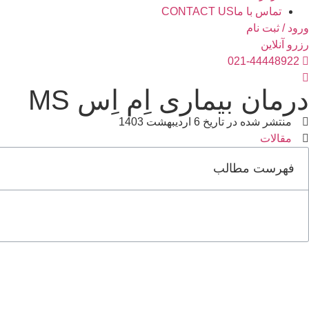
تماس با ما
CONTACT US
ورود / ثبت نام
رزرو آنلاین
021-44448922
درمان بیماری اِم اِس MS
منتشر شده در تاریخ
6 اردیبهشت 1403
مقالات
فهرست مطالب