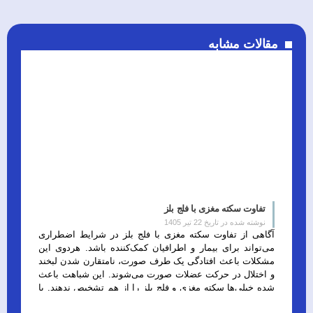
مقالات مشابه
تفاوت سکته مغزی با فلج بلز
نوشته شده در تاریخ
22 تیر 1405
آگاهی از تفاوت سکته مغزی با فلج بلز در شرایط اضطراری
و
می‌تواند برای بیمار و اطرافیان کمک‌کننده باشد. هردوی این
خ
مشکلات باعث افتادگی یک طرف صورت، نامتقارن شدن لبخند
پ
و اختلال در حرکت عضلات صورت می‌شوند. این شباهت باعث
ک
شده خیلی‌ها سکته مغزی و فلج بلز را از هم تشخیص ندهند. با
ن
وجود این شباهت […]
د