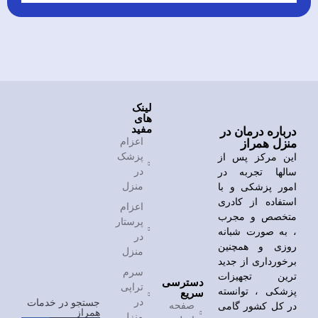
لینک
های
مفید
درباره درمان در
اعزام
منزل همراز
پزشک
این مرکز پس از
در
سالها تجربه در
منزل
امور پزشکی و با
استفاده از کادری
اعزام
متخصص و مجرب
پرستار
، به صورت شبانه
در
روزی و همچنین
منزل
برخورداری از جدید
سرم
ترین تجهیزات
دسترسی
تراپی
پزشکی ، توانسته
سریع
در
جستجو در خدمات
صفحه
در کل کشور گامی
همراز
منزل