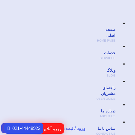
صفحه
اصلی
HOME PAGE
خدمات
SERVICES
وبلاگ
BLOG
راهنمای
مشتریان
USER GUIDE
درباره ما
ABOUT US
ورود / ثبت نام
021-44448922
رزرو آنلاین
تماس با ما
CONTACT US