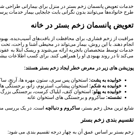
خدمات تعویض پانسمان زخم بستر در منزل برای بیمارانی طراحی شده 
طرح خانواده‌ها می‌توانند بدون نگرانی بابت جابجایی بیمار خدمات پرس
تعویض پانسمان زخم بستر در خانه
مراقبت از زخم فشاری، برای محافظت از بافت‌های آسیب‌دیده، بهبود ر
انجام دهند. با این روش، بیمار می‌تواند در محیطی آشنا و راحت، تحت م
خدمات توسط متخصصان باتجربه ارائه می‌شوند و ریسک ابتلا به عفونت
می‌کند تا در روند بهبودی او را همراهی کنند. برای کسب اطلاعات بی
پوزیشن های زیر در معرض خطر ایجاد زخم بستر هستند:
خوابیده به پشت:
استخوان پس سری، ستون مهره ها، آرنج، ساکرو
خوابیده به شکم:
استخوان پیشانی، استرنوم، زانو، برجستگی های
خوابیده به پهلو:
استخوان کتف، ایلیاک کرست، برجستگی بزرگ ا
نشسته:
ساکروم و برجستگی های استخوان عانه
شایع ترین محل زخم بستر،
ساکروم و دنبالچه
است. در یک بررسی مشخص شد که 96% این زخمها در زیر سطح ناف می باشند و 67% اط
تقسیم بندی زخم بستر
زخم بستر بر اساس عمق آن به چهار درجه تقسیم بندی می شود: