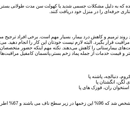
که به دلیل مشکلات جسمی شدید یا کهولت سن مدت طولانی بستری هستن
تاری حرفه‌ای را در منزل خود دریافت کنند.
وند ترمیم و کاهش درد بیمار، بسیار مهم است. برخی افراد ترجیح می‌د
راقبت قرار بگیرد. البته لازم نیست خودتان این کار را انجام دهید. می
‌های بیمارستانی را کاهش می‌دهند. نکته مهم اینکه حضور متخصصان م
شتر و قیمت خدمات از جمله پماد زخم بستر،پانسمان کامفیل مراقبت‌های
م، دنبالچه، پاشنه پا
 لگن، انگشتان پا
ستخوان ران، قوزک های پا
راف ناحیه لگن و 29% در اندام تحتانی می باشد.