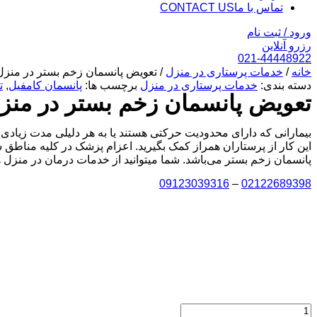
تماس با ما
CONTACT US
ورود / ثبت نام
رزرو آنلاین
021-44448922
خانه
/
خدمات پرستاری در منزل
/ تعویض پانسمان زخم بستر در منزل
دسته بندی:
خدمات پرستاری در منزل
برچسب ها:
پانسمان کامفیل
,
ت
تعویض پانسمان زخم بستر در منز
بیمارانی که دارای محدودیت حرکتی هستند یا به هر دلیلی مدت زیادی ر
این کار از پرستاران همراز کمک بگیرید. اعزام پزشک در کلیه مناطق
پانسمان زخم بستر می‌باشد. شما میتوانید از خدمات درمان در منزل 
09123039316
–
02122689398
تعویض