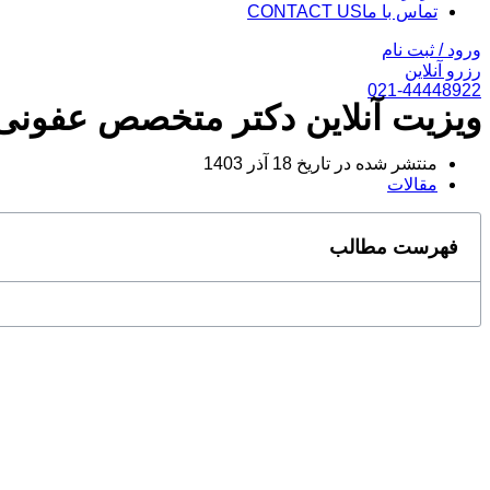
تماس با ما
CONTACT US
ورود / ثبت نام
رزرو آنلاین
021-44448922
ویزیت آنلاین دکتر متخصص عفونی
منتشر شده در تاریخ
18 آذر 1403
مقالات
فهرست مطالب