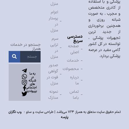
پزشکی و با استفاده
منزل
از کادری متخصص
اعزام
و مجرب ، به صورت
پرستار
شبانه روزی و
در
همچنین برخورداری
منزل
از جدید ترین
دسترسی
تجهیزات پزشکی ،
سرم
سریع
توانسته در کل کشور
تراپی
جستجو در خدمات
صفحه
همراز
گامی مفید در عرصه
در
اصلی
پزشکی بردارد.
منزل
خدمات
صدور
محصولات
گواهی
به ما
درباره
فوت در
در
شبکه
ما
منزل
های
اجتماعی
بپیوندید
تماس
نمونه
باما
مدارک
تمام حقوق سایت متعلق به همراز ۷۲۴ می‌باشد |
طراحی سایت
و
سئو
:
وب نگاران
پارسه