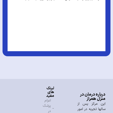
و
ب
ا
م
که
لینک
های
درباره درمان در
مفید
منزل همراز
اعزام
این مرکز پس از
پزشک
سالها تجربه در امور
در