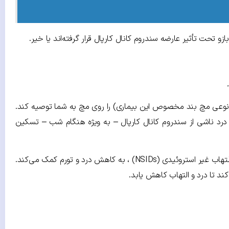
نوعی مچ بند مخصوص این بیماری) را روی مچ به شما توصیه کند.
 درد ناشی از سندروم کانال کارپال – به ویژه هنگام شب – تسکین
قراردادن کیسه یخ بر روی مچ جهت کاهش تورم، ماساژ دادن موضع و انجام تمرینات کششی هم مفید است. استفاده از یکی از داروهای ضد التهاب غیر استروئیدی (NSIDs) ، به کاهش درد و تورم کمک می‌کند.
د تا درد و التهاب کاهش یابد.