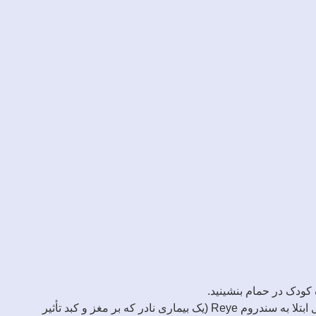
کودک در حمام بنشینید.
در صورتی که کودک تب دارد، در مورد خوراندن استامینوفن به کودک با پزشک مشورت کنید. هرگز به کودکان آسپرین ندهید چون احتمال ابتلا به سندروم Reye (یک بیماری نادر که بر مغز و کبد تأثیر