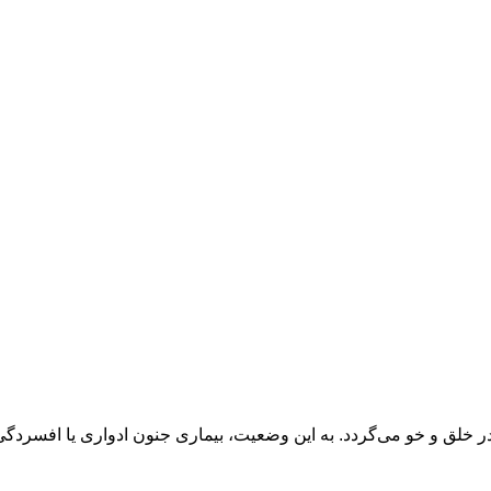
لق و خو می‌گردد. به این وضعیت، بیماری جنون ادواری یا افسردگی-شید