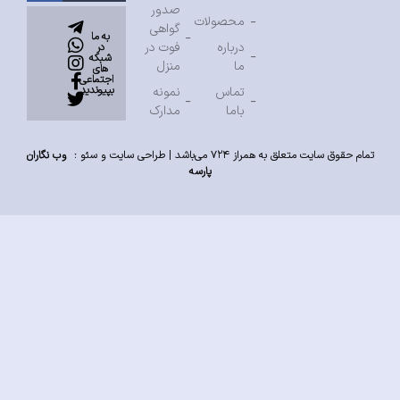
صدور
محصولات
گواهی
به ما
درباره
فوت در
در
شبکه
ما
منزل
های
اجتماعی
بپیوندید
تماس
نمونه
باما
مدارک
تمام حقوق سایت متعلق به همراز ۷۲۴ می‌باشد |
طراحی سایت
و
سئو
:
وب نگاران
پارسه