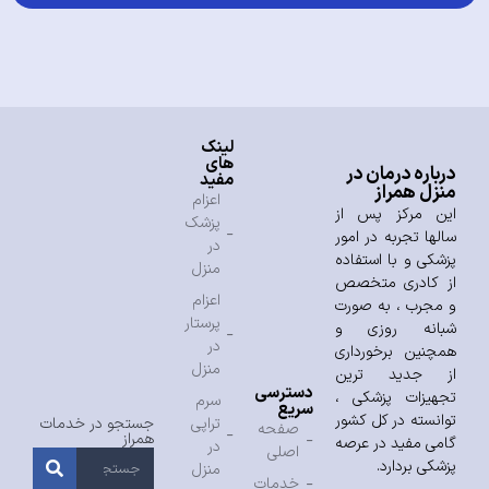
لینک
های
درباره درمان در
مفید
منزل همراز
اعزام
این مرکز پس از
پزشک
سالها تجربه در امور
در
پزشکی و با استفاده
منزل
از کادری متخصص
اعزام
و مجرب ، به صورت
پرستار
شبانه روزی و
در
همچنین برخورداری
منزل
از جدید ترین
دسترسی
تجهیزات پزشکی ،
سرم
سریع
توانسته در کل کشور
تراپی
جستجو در خدمات
صفحه
همراز
گامی مفید در عرصه
در
اصلی
پزشکی بردارد.
منزل
خدمات