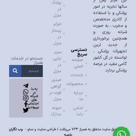
این مرکز پس از
پزشک
سالها تجربه در امور
در
پزشکی و با استفاده
منزل
از کادری متخصص
اعزام
و مجرب ، به صورت
پرستار
شبانه روزی و
در
همچنین برخورداری
منزل
از جدید ترین
دسترسی
تجهیزات پزشکی ،
سرم
سریع
توانسته در کل کشور
تراپی
جستجو در خدمات
صفحه
همراز
گامی مفید در عرصه
در
اصلی
پزشکی بردارد.
منزل
خدمات
صدور
محصولات
گواهی
به ما
درباره
فوت در
در
شبکه
ما
منزل
های
اجتماعی
بپیوندید
تماس
نمونه
باما
مدارک
تمام حقوق سایت متعلق به همراز ۷۲۴ می‌باشد |
طراحی سایت
و
سئو
:
وب نگاران
پارسه