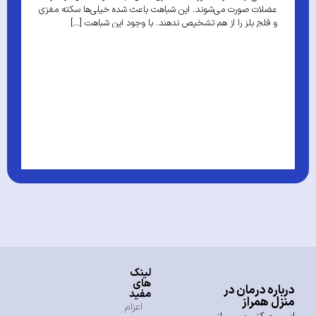
عضلات صورت می‌شوند. این شباهت باعث شده خیلی‌ها سکته مغزی
و فلج بلز را از هم تشخیص ندهند. با وجود این شباهت […]
و
ب
ا
م
که
لینک
های
درباره درمان در
مفید
منزل همراز
اعزام