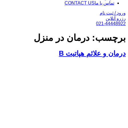
تماس با ما
CONTACT US
ورود / ثبت نام
رزرو آنلاین
021-44448922
برچسب:
درمان در منزل
درمان و علائم هپاتیت B