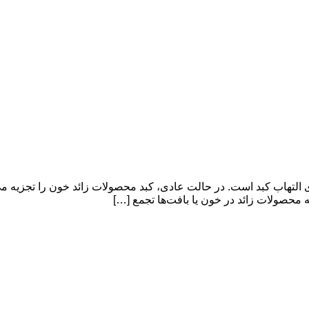
ت B هپاتیت یک اصطلاح کلی برای التهاب کبد است. در حالت عادی، کبد محصولات زائد خو
محصولات زائد در خون یا بافت‌ها تجمع […]