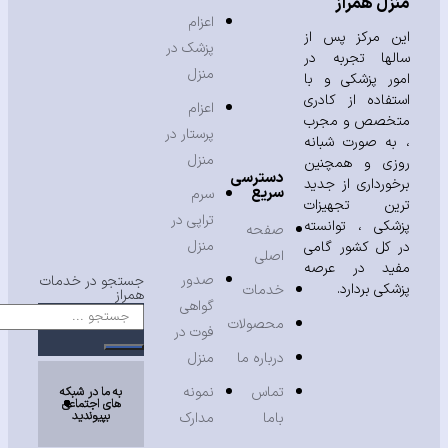
زل همراز
اعزام
ن مرکز پس از
پزشک در
لها تجربه در
منزل
ور پزشکی و با
تفاده از کادری
اعزام
خصص و مجرب
پرستار در
به صورت شبانه
منزل
زی و همچنین
دسترسی
خورداری از جدید
سریع
سرم
ین تجهیزات
تراپی در
شکی ، توانسته
صفحه
منزل
 کل کشور گامی
اصلی
ید در عرصه
صدور
جستجو در خدمات
شکی بردارد.
خدمات
همراز
گواهی
محصولات
فوت در
درباره ما
منزل
تماس
نمونه
به ما در شبکه
های اجتماعی
بپیوندید
باما
مدارک