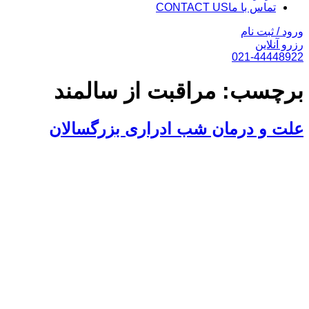
تماس با ما
CONTACT US
ورود / ثبت نام
رزرو آنلاین
021-44448922
برچسب:
مراقبت از سالمند
علت و درمان شب ادراری بزرگسالان