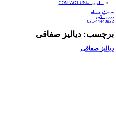
تماس با ما
CONTACT US
ورود / ثبت نام
رزرو آنلاین
021-44448922
برچسب:
دیالیز صفاقی
دیالیز صفاقی