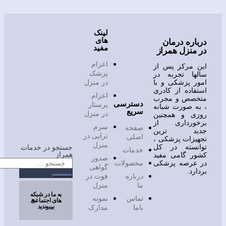
لینک
های
ره درمان
مفید
نزل همراز
اعزام
مرکز پس از
پزشک
ا تجربه در
 پزشکی و با
در منزل
اده از کادری
اعزام
صص و مجرب
دسترسی
پرستار
 صورت شبانه
سریع
در منزل
ی و همچنین
ورداری از
سرم
صفحه
د ترین
تراپی در
اصلی
زات پزشکی ،
منزل
نسته در کل
جستجو در خدمات
خدمات
همراز
 گامی مفید
صدور
عرصه پزشکی
محصولات
گواهی
د.
درباره
فوت در
ما
منزل
به ما در شبکه
تماس
نمونه
های اجتماعی
بپیوندید
باما
مدارک