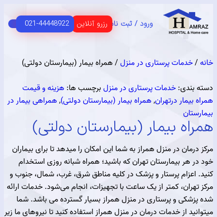
رزرو آنلاین
021-44448922
ورود / ثبت نام
C
HOME 
 اصلی
USER G
مای مشتریان
خدمات پرستاری در منزل
/ همراه بیمار (بیمارستان دولتی)
ندی:
خدمات پرستاری در منزل
برچسب ها:
هزینه و قیمت
یمار درتهران
,
همراه بیمار (بیمارستان دولتی)
,
همراهی بیمار در
تان
ه بیمار (بیمارستان دولتی)
مان در منزل همراز به شما این امکان را میدهد تا برای بیماران
 هر بیمارستان تهران که باشید؛ همراه شبانه روزی استخدام
اعزام پرستار و پزشک در کلیه مناطق شرق، غرب، شمال، جنوب و
ران، کمتر از یک ساعت با تجهیزات، انجام می‌شود. خدمات ارائه
شکی و پرستاری در منزل همراز بسیار گسترده می باشد. شما
د از خدمات درمان در منزل همراز استفاده کنید تا نیروهای ما زیر