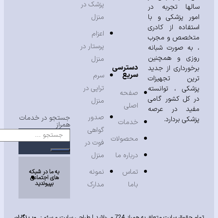
پزشک در
لها تجربه در
ور پزشکی و با
منزل
تفاده از کادری
اعزام
خصص و مجرب
پرستار در
به صورت شبانه
زی و همچنین
منزل
دسترسی
خورداری از جدید
سریع
سرم
ین تجهیزات
تراپی در
شکی ، توانسته
صفحه
 کل کشور گامی
منزل
اصلی
ید در عرصه
صدور
جستجو در خدمات
شکی بردارد.
خدمات
همراز
گواهی
محصولات
فوت در
درباره ما
منزل
تماس
نمونه
به ما در شبکه
های اجتماعی
بپیوندید
باما
مدارک
حقوق سایت متعلق به همراز 724 می‌باشد |
طراحی سایت
و
سئو
:
وب نگاران