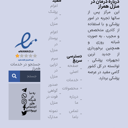
مفید
درباره درمان در
منزل همراز
اعزام
پزشک
این مرکز پس از
در
سالها تجربه در امور
منزل
پزشکی و با استفاده
از کادری متخصص
اعزام
و مجرب ، به صورت
پرستار
شبانه روزی و
در
همچنین برخورداری
منزل
از جدید ترین
دسترسی
سرم
تجهیزات پزشکی ،
سریع
تراپی
جستجو در خدمات
صفحه
توانسته در کل کشور
همراز
در
اصلی
گامی مفید در عرصه
منزل
پزشکی بردارد.
خدمات
صدور
محصولات
گواهی
به ما
درباره
فوت در
در
شبکه
ما
منزل
های
اجتماعی
بپیوندید
تماس
نمونه
باما
مدارک