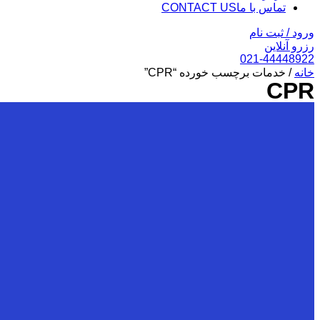
تماس با ما
CONTACT US
ورود / ثبت نام
رزرو آنلاین
021-44448922
خانه
/ خدمات برچسب خورده “CPR”
CPR