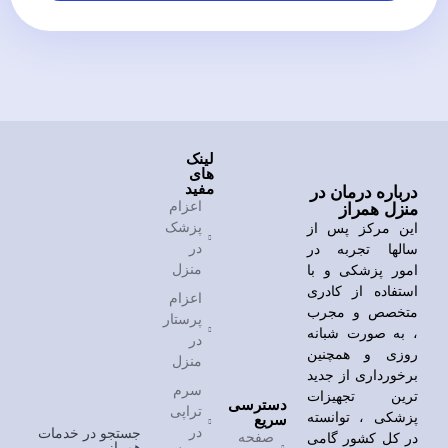
لینک
های
مفید
درباره درمان در
اعزام
منزل همراز
پزشک
این مرکز پس از
در
سالها تجربه در
منزل
امور پزشکی و با
استفاده از کادری
اعزام
متخصص و مجرب
پرستار
، به صورت شبانه
در
روزی و همچنین
منزل
برخورداری از جدید
سرم
ترین تجهیزات
دسترسی
تراپی
پزشکی ، توانسته
سریع
در
جستجو در خدمات
صفحه
در کل کشور گامی
همراز