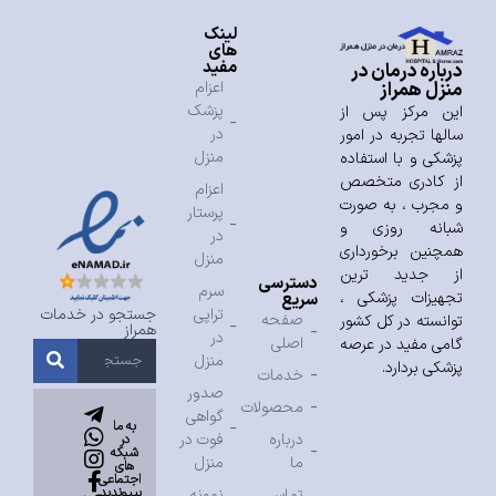
لینک
های
مفید
درباره درمان در
منزل همراز
اعزام
پزشک
این مرکز پس از
در
سالها تجربه در امور
منزل
پزشکی و با استفاده
از کادری متخصص
اعزام
و مجرب ، به صورت
پرستار
شبانه روزی و
در
همچنین برخورداری
منزل
از جدید ترین
دسترسی
سرم
تجهیزات پزشکی ،
سریع
تراپی
جستجو در خدمات
صفحه
توانسته در کل کشور
همراز
در
اصلی
گامی مفید در عرصه
منزل
پزشکی بردارد.
خدمات
صدور
محصولات
گواهی
به ما
درباره
فوت در
در
شبکه
ما
منزل
های
اجتماعی
بپیوندید
تماس
نمونه