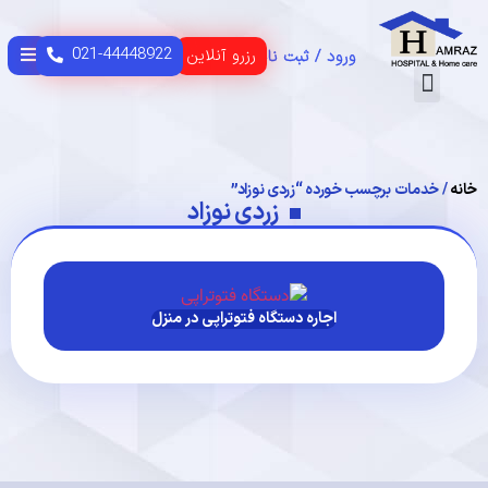
021-44448922
رزرو آنلاین
ورود / ثبت نام
تماس با ما
CONTACT US
HOME PAGE
صفحه اصلی
USER GUIDE
راهنمای مشتریان
خانه
/ خدمات برچسب خورده “زردی نوزاد”
زردی نوزاد
اجاره دستگاه فتوتراپی در منزل