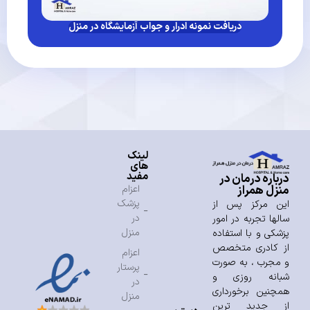
دریافت نمونه ادرار و جواب آزمایشگاه در منزل
لینک
های
مفید
درباره درمان در
منزل همراز
اعزام
پزشک
این مرکز پس از
در
سالها تجربه در امور
منزل
پزشکی و با استفاده
از کادری متخصص
اعزام
و مجرب ، به صورت
پرستار
شبانه روزی و
در
همچنین برخورداری
منزل
از جدید ترین