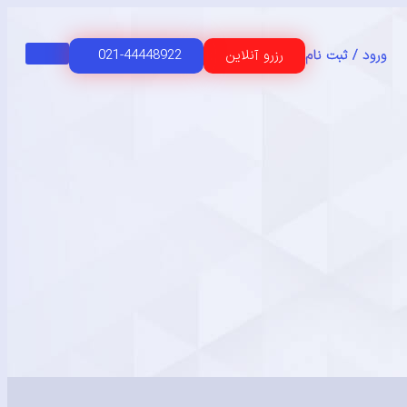
رزرو آنلاین
021-44448922
ورود / ثبت نام