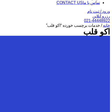
تماس با ما
CONTACT US
ورود / ثبت نام
رزرو آنلاین
021-44448922
خانه
/ خدمات برچسب خورده “اکو قلب”
اکو قلب