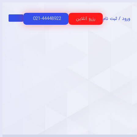
رزرو آنلاین
021-44448922
ورود / ثبت نام