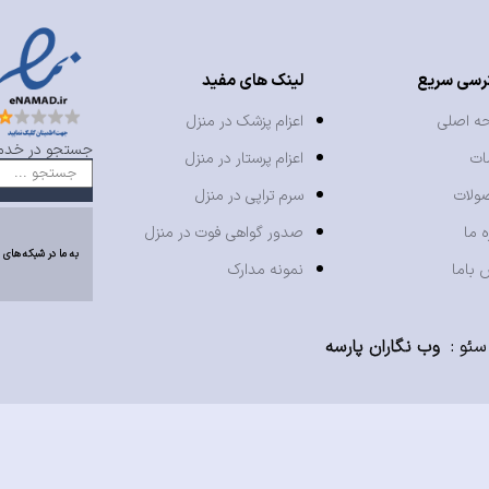
رسی سریع
لینک های مفید
ه اصلی
اعزام پزشک در منزل
جستجو در خدما
ات
اعزام پرستار در منزل
ولات
سرم تراپی در منزل
ه ما
صدور گواهی فوت در منزل
به ما در شبکه های 
 باما
نمونه مدارک
سئو
:
وب نگاران پارسه