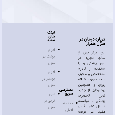
لینک
های
باره درمان در
مفید
زل همراز
اعزام
ن مرکز پس از
پزشک در
لها تجربه در
ور پزشکی و با
منزل
تفاده از کادری
اعزام
خصص و مجرب
پرستار در
به صورت شبانه
زی و همچنین
منزل
دسترسی
خورداری از جدید
سریع
سرم
ین تجهیزات
تراپی در
شکی ، توانسته
صفحه
 کل کشور گامی
منزل
اصلی
ید در عرصه