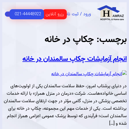
رزرو آنلاین
021-44448922
ورود / ثبت نام
C
HOME 
 اصلی
USER G
مای مشتریان
سب:
چکاپ در خانه
م آزمایشات چکاپ سالمندان در خانه
ای پرشتاب امروز، حفظ سلامت سالمندان یکی از اولویت‌های
خانواده‌هاست. شرکت «درمان در منزل همراز» با ارائه خدمات
پزشکی در منزل، گامی مؤثر در جهت ارتقای سلامت سالمندان
ه است. یکی از خدمات مهم این مجموعه، چکاپ در خانه برای
ان است؛ فرآیندی که توسط پزشک عمومی اعزامی همراز انجام
[…]