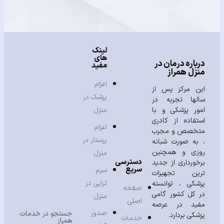
لینک
های
باره درمان در
مفید
زل همراز
اعزام
ن مرکز پس از
پزشک در
لها تجربه در
ور پزشکی و با
منزل
تفاده از کادری
اعزام
خصص و مجرب
پرستار در
به صورت شبانه
زی و همچنین
منزل
دسترسی
خورداری از جدید
سریع
سرم
ین تجهیزات
تراپی در
شکی ، توانسته
صفحه
 کل کشور گامی
منزل
اصلی
ید در عرصه
صدور
جستجو در خدمات
شکی بردارد.
خدمات
همراز