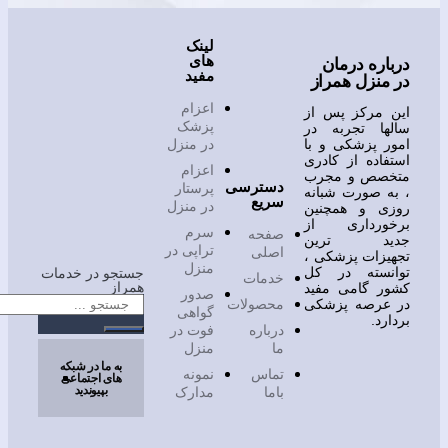
لینک
های
ره درمان
مفید
نزل همراز
اعزام
مرکز پس از
پزشک
ا تجربه در
 پزشکی و با
در منزل
اده از کادری
اعزام
صص و مجرب
دسترسی
پرستار
 صورت شبانه
سریع
در منزل
ی و همچنین
ورداری از
سرم
صفحه
د ترین
تراپی در
اصلی
زات پزشکی ،
منزل
نسته در کل
جستجو در خدمات
خدمات
همراز
 گامی مفید
صدور
عرصه پزشکی
محصولات
گواهی
د.
درباره
فوت در
ما
منزل
به ما در شبکه
تماس
نمونه
های اجتماعی
بپیوندید
باما
مدارک