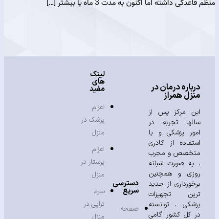
گی داشته اما اکنون به مدت 3 ماه یا بیشتر […]
لینک
های
باره درمان در
مفید
زل همراز
اعزام
ن مرکز پس از
پزشک در
لها تجربه در
ور پزشکی و با
منزل
تفاده از کادری
اعزام
خصص و مجرب
پرستار در
به صورت شبانه
زی و همچنین
منزل
دسترسی
خورداری از جدید
سریع
سرم
ین تجهیزات
تراپی در
شکی ، توانسته
صفحه
 کل کشور گامی
منزل