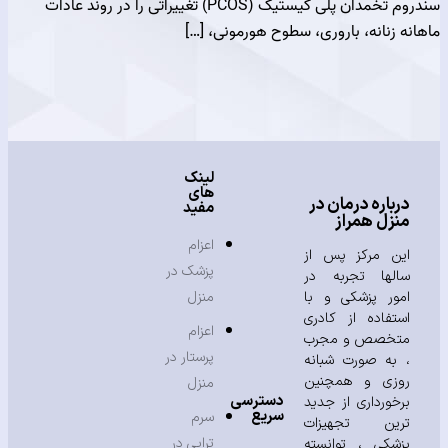
سندروم تخمدان پلی کیستیک (PCOS)‌ تغییراتی را در روند عادات
زنانه، باروری، سطوح هورمونی، […]
لینک
های
باره درمان در
مفید
زل همراز
اعزام
ن مرکز پس از
پزشک در
لها تجربه در
ور پزشکی و با
منزل
تفاده از کادری
اعزام
خصص و مجرب
پرستار در
به صورت شبانه
زی و همچنین
منزل
دسترسی
خورداری از جدید
سریع
سرم
ین تجهیزات
تراپی در
شکی ، توانسته