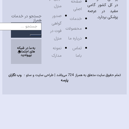
صفحه
 کل کشور گامی
منزل
اصلی
ید در عرصه
صدور
جستجو در خدمات
شکی بردارد.
خدمات
همراز
گواهی
محصولات
فوت در
درباره ما
منزل
تماس
نمونه
به ما در شبکه
های اجتماعی
بپیوندید
باما
مدارک
حقوق سایت متعلق به همراز 724 می‌باشد |
طراحی سایت
و
سئو
:
وب نگاران
پارسه