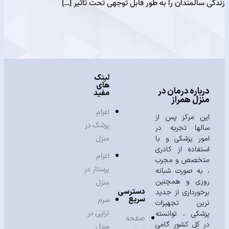
المندان را به طور قابل توجهی تحت تاثیر […]
لینک
های
باره درمان در
مفید
زل همراز
اعزام
ن مرکز پس از
پزشک در
لها تجربه در
ور پزشکی و با
منزل
تفاده از کادری
اعزام
خصص و مجرب
پرستار در
به صورت شبانه
زی و همچنین
منزل
دسترسی
خورداری از جدید
سریع
سرم
ین تجهیزات
تراپی در
شکی ، توانسته
صفحه
 کل کشور گامی
منزل