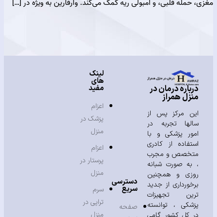
مله قلبی، و آمبولی ریه کمک می‌کند. وارفارین به ویژه در […]
لینک
های
مفید
باره درمان در
زل همراز
اعزام
ن مرکز پس از
پزشک در
لها تجربه در
منزل
ور پزشکی و با
تفاده از کادری
اعزام
خصص و مجرب
پرستار در
به صورت شبانه
منزل
زی و همچنین
دسترسی
خورداری از جدید
سریع
سرم
ین تجهیزات
تراپی در
شکی ، توانسته
صفحه
منزل
 کل کشور گامی