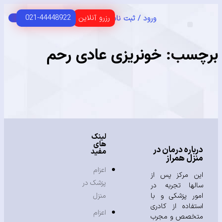
رزرو آنلاین
021-44448922
ورود / ثبت نام
C
HOME 
 اصلی
USER G
مای مشتریان
سب:
خونریزی عادی رحم
لینک
های
باره درمان در
مفید
زل همراز
اعزام
ن مرکز پس از
پزشک در
لها تجربه در
ور پزشکی و با
منزل
تفاده از کادری
اعزام
خصص و مجرب