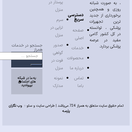
پرستار در
به صورت شبانه
زی و همچنین
منزل
دسترسی
خورداری از جدید
سریع
سرم
ین تجهیزات
تراپی در
شکی ، توانسته
صفحه
 کل کشور گامی
منزل
اصلی
ید در عرصه
صدور
جستجو در خدمات
شکی بردارد.
خدمات
همراز
گواهی
محصولات
فوت در
درباره ما
منزل
تماس
نمونه
به ما در شبکه
های اجتماعی
بپیوندید
باما
مدارک
حقوق سایت متعلق به همراز 724 می‌باشد |
طراحی سایت
و
سئو
:
وب نگاران
پارسه