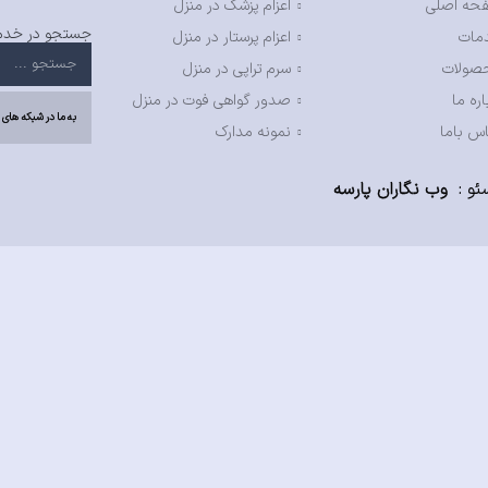
حه اصلی
اعزام پزشک در منزل
جستجو در خدما
مات
اعزام پرستار در منزل
صولات
سرم تراپی در منزل
اره ما
صدور گواهی فوت در منزل
به ما در شبکه های 
س باما
نمونه مدارک
ئو
:
وب نگاران پارسه