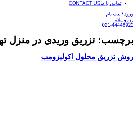
تماس با ما
CONTACT US
ورود / ثبت نام
رزرو آنلاین
021-44448922
برچسب:
تزریق وریدی در منزل ته
روش تزریق محلول اکولیزومب