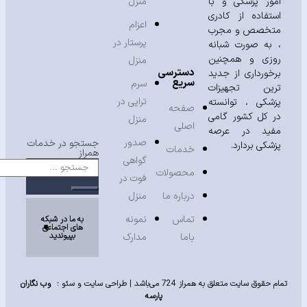
ور پزشکی و با
منزل
تفاده از کادری
اعزام
خصص و مجرب
پرستار در
به صورت شبانه
زی و همچنین
منزل
دسترسی
خورداری از جدید
سریع
سرم
ین تجهیزات
تراپی در
شکی ، توانسته
صفحه
 کل کشور گامی
منزل
اصلی
ید در عرصه
صدور
جستجو در خدمات
شکی بردارد.
خدمات
همراز
گواهی
محصولات
فوت در
درباره ما
منزل
تماس
نمونه
به ما در شبکه
های اجتماعی
بپیوندید
باما
مدارک
حقوق سایت متعلق به همراز 724 می‌باشد |
طراحی سایت
و
سئو
:
وب نگاران
پارسه