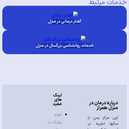
ت مرتبط
گفتار درمانی در منزل
خدمات روانشناسی بزرگسال در منزل
لینک
های
باره درمان در
مفید
زل همراز
اعزام
ن مرکز پس از
پزشک در
لها تجربه در