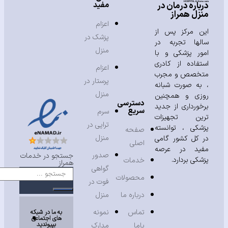
مفید
باره درمان در
زل همراز
اعزام
ن مرکز پس از
پزشک در
لها تجربه در
منزل
ور پزشکی و با
تفاده از کادری
اعزام
خصص و مجرب
پرستار در
به صورت شبانه
منزل
زی و همچنین
دسترسی
خورداری از جدید
سریع
سرم
ین تجهیزات
تراپی در
شکی ، توانسته
صفحه
منزل
 کل کشور گامی
اصلی
ید در عرصه
صدور
جستجو در خدمات
شکی بردارد.
خدمات
همراز
گواهی
محصولات
فوت در
درباره ما
منزل
تماس
نمونه
به ما در شبکه
های اجتماعی
بپیوندید
باما
مدارک