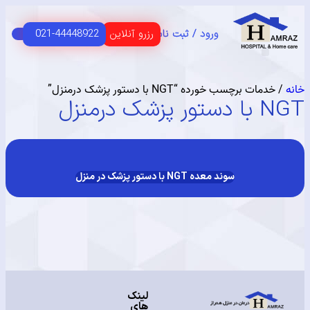
رزرو آنلاین
021-44448922
ورود / ثبت نام
C
HOME 
 اصلی
USER G
مای مشتریان
مات برچسب خورده “NGT با دستور پزشک درمنزل”
شک درمنزل
سوند معده NGT با دستور پزشک در منزل
لینک
های