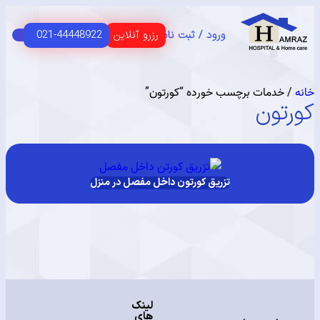
رزرو آنلاین
021-44448922
ورود / ثبت نام
C
HOME 
 اصلی
USER G
مای مشتریان
خدمات برچسب خورده “کورتون”
تون
تزریق کورتون داخل مفصل در منزل
لینک
های