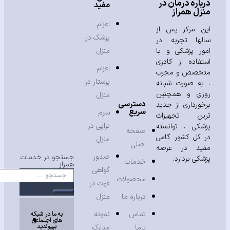
باره درمان در
مفید
زل همراز
اعزام
ن مرکز پس از
پزشک در
لها تجربه در
ور پزشکی و با
منزل
تفاده از کادری
اعزام
خصص و مجرب
پرستار در
به صورت شبانه
زی و همچنین
منزل
دسترسی
خورداری از جدید
سریع
سرم
ین تجهیزات
تراپی در
شکی ، توانسته
صفحه
 کل کشور گامی
منزل
اصلی
ید در عرصه
صدور
جستجو در خدمات
شکی بردارد.
خدمات
همراز
گواهی
محصولات
فوت در
درباره ما
منزل
تماس
نمونه
به ما در شبکه
های اجتماعی
بپیوندید
باما
مدارک