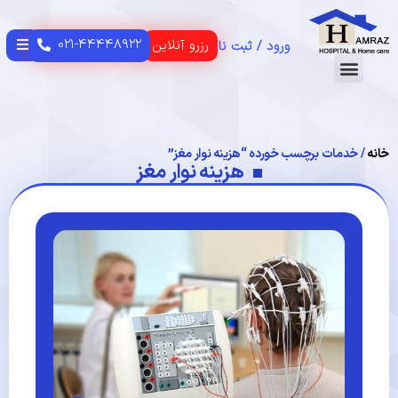
۰۲۱-۴۴۴۴۸۹۲۲
رزرو آنلاین
ورود / ثبت نام
تماس با ما
CONTACT US
HOME PAGE
صفحه اصلی
USER GUIDE
راهنمای مشتریان
خانه
/ خدمات برچسب خورده “هزینه نوار مغز”
هزینه نوار مغز