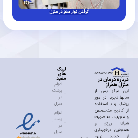
گرفتن نوار مغز در منزل
لینک
های
مفید
درباره درمان در
منزل همراز
اعزام
پزشک
این مرکز پس از
در
سالها تجربه در امور
منزل
پزشکی و با استفاده
از کادری متخصص
اعزام
و مجرب ، به صورت
پرستار
شبانه روزی و
در
همچنین برخورداری
منزل
از جدید ترین