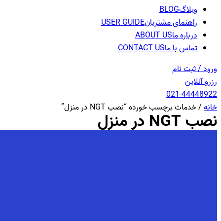
وبلاگ
BLOG
راهنمای مشتریان
USER GUIDE
درباره ما
ABOUT US
تماس با ما
CONTACT US
ورود / ثبت نام
رزرو آنلاین
021-44448922
خانه
/ خدمات برچسب خورده “نصب NGT در منزل”
نصب NGT در منزل