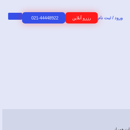
ورود / ثبت نام
رزرو آنلاین
021-44448922
ت همراز