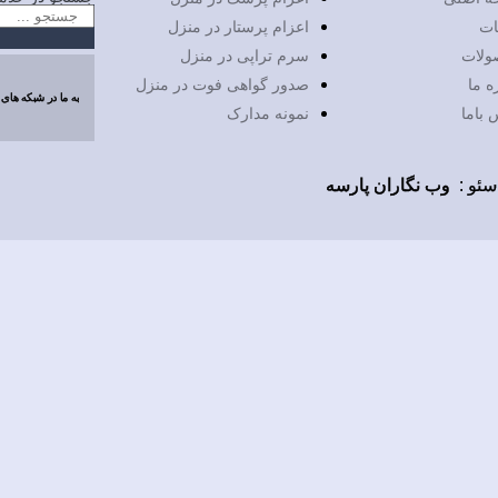
ات
اعزام پرستار در منزل
ولات
سرم تراپی در منزل
ه ما
صدور گواهی فوت در منزل
به ما در شبکه های 
 باما
نمونه مدارک
سئو
:
وب نگاران پارسه