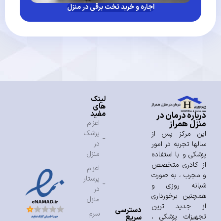
اجاره و خرید تخت برقی در منزل
لینک
های
مفید
درباره درمان در
منزل همراز
اعزام
پزشک
این مرکز پس از
در
سالها تجربه در امور
منزل
پزشکی و با استفاده
از کادری متخصص
اعزام
و مجرب ، به صورت
پرستار
شبانه روزی و
در
همچنین برخورداری
منزل
از جدید ترین
دسترسی
سرم
تجهیزات پزشکی ،
سریع