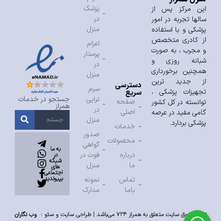
پزشک
این مرکز پس از
در
سالها تجربه در امور
منزل
پزشکی و با استفاده
از کادری متخصص
اعزام
و مجرب ، به صورت
پرستار
شبانه روزی و
در
همچنین برخورداری
منزل
از جدید ترین
دسترسی
سرم
تجهیزات پزشکی ،
سریع
تراپی
جستجو در خدمات
صفحه
توانسته در کل کشور
همراز
در
اصلی
گامی مفید در عرصه
منزل
پزشکی بردارد.
خدمات
صدور
محصولات
گواهی
به ما
درباره
فوت در
در
شبکه
ما
منزل
های
اجتماعی
بپیوندید
تماس
نمونه
باما
مدارک
تمام حقوق سایت متعلق به همراز ۷۲۴ می‌باشد |
طراحی سایت
و
سئو
:
وب نگاران