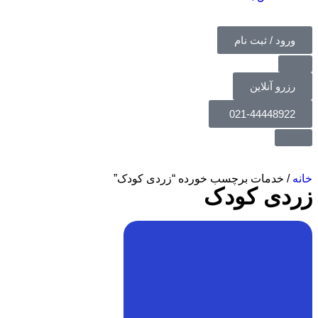
ورود / ثبت نام
رزرو آنلاین
021-44448922
خانه
/ خدمات برچسب خورده “زردی کودک”
زردی کودک