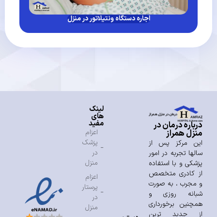
اجاره دستگاه ونتیلاتور در منزل
لینک
های
مفید
درباره درمان در
منزل همراز
اعزام
پزشک
این مرکز پس از
در
سالها تجربه در امور
منزل
پزشکی و با استفاده
از کادری متخصص
اعزام
و مجرب ، به صورت
پرستار
شبانه روزی و
در
همچنین برخورداری
منزل
از جدید ترین