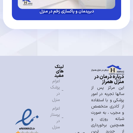
دبریدمان و پاکسازی زخم در منزل
لینک
های
مفید
درباره درمان در
منزل همراز
اعزام
پزشک
این مرکز پس از
در
سالها تجربه در امور
منزل
پزشکی و با استفاده
از کادری متخصص
اعزام
و مجرب ، به صورت
پرستار
شبانه روزی و
در
همچنین برخورداری
منزل
از جدید ترین