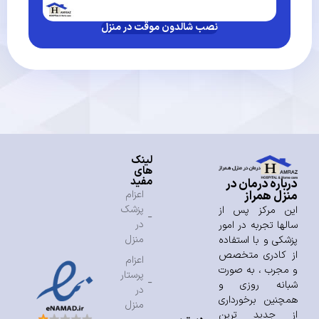
نصب شالدون موقت در منزل
لینک
های
مفید
درباره درمان در
منزل همراز
اعزام
پزشک
این مرکز پس از
در
سالها تجربه در امور
منزل
پزشکی و با استفاده
از کادری متخصص
اعزام
و مجرب ، به صورت
پرستار
شبانه روزی و
در
همچنین برخورداری
منزل
از جدید ترین