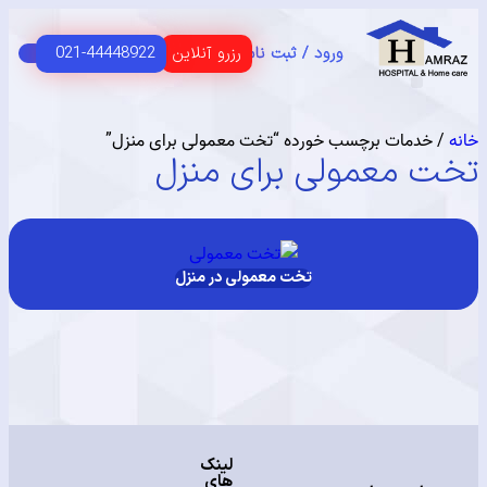
رزرو آنلاین
021-44448922
ورود / ثبت نام
C
HOME 
 اصلی
USER G
مای مشتریان
خدمات برچسب خورده “تخت معمولی برای منزل”
 معمولی برای منزل
تخت معمولی در منزل
لینک
های