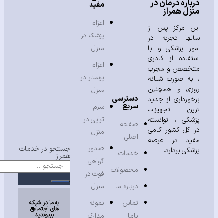
باره درمان در
مفید
زل همراز
اعزام
ن مرکز پس از
پزشک در
لها تجربه در
ور پزشکی و با
منزل
تفاده از کادری
اعزام
خصص و مجرب
پرستار در
به صورت شبانه
زی و همچنین
منزل
دسترسی
خورداری از جدید
سریع
سرم
ین تجهیزات
تراپی در
شکی ، توانسته
صفحه
 کل کشور گامی
منزل
اصلی
ید در عرصه
صدور
جستجو در خدمات
شکی بردارد.
خدمات
همراز
گواهی
محصولات
فوت در
درباره ما
منزل
تماس
نمونه
به ما در شبکه
های اجتماعی
بپیوندید
باما
مدارک