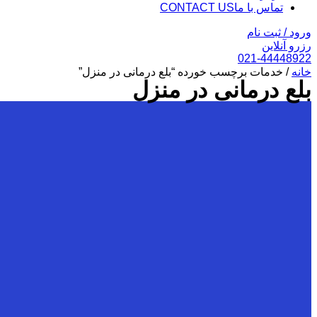
تماس با ما
CONTACT US
ورود / ثبت نام
رزرو آنلاین
021-44448922
خانه
/ خدمات برچسب خورده “بلع درمانی در منزل”
بلع درمانی در منزل