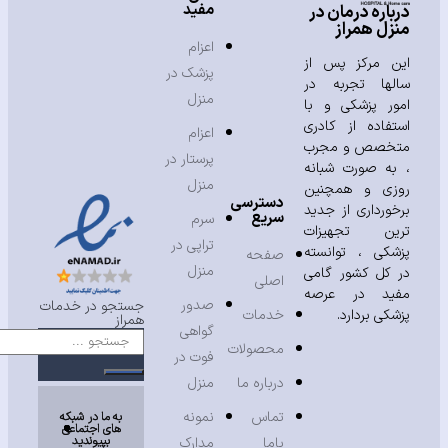
مفید
باره درمان در
زل همراز
اعزام
ن مرکز پس از
پزشک در
لها تجربه در
منزل
ور پزشکی و با
تفاده از کادری
اعزام
خصص و مجرب
پرستار در
به صورت شبانه
منزل
زی و همچنین
دسترسی
خورداری از جدید
سریع
سرم
ین تجهیزات
تراپی در
شکی ، توانسته
صفحه
منزل
 کل کشور گامی
اصلی
ید در عرصه
صدور
جستجو در خدمات
شکی بردارد.
خدمات
همراز
گواهی
محصولات
فوت در
درباره ما
منزل
تماس
نمونه
به ما در شبکه
های اجتماعی
بپیوندید
باما
مدارک