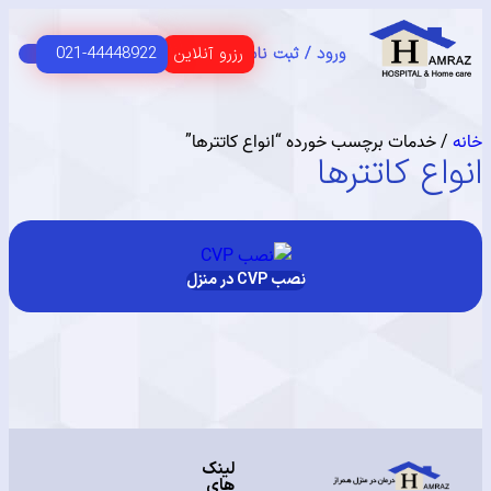
رزرو آنلاین
021-44448922
ورود / ثبت نام
C
HOME 
 اصلی
USER G
مای مشتریان
خدمات برچسب خورده “انواع کاتترها”
ع کاتترها
نصب CVP در منزل
لینک
های